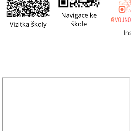
Navigace ke
škole
Vizitka školy
In