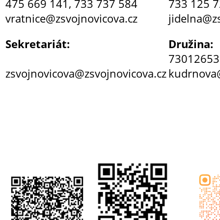
475 669 141, 733 737 584
733 125 
vratnice@zsvojnovicova.cz
jidelna@z
Sekretariát:
Družina:
73012653
zsvojnovicova@zsvojnovicova.cz
kudrnova@