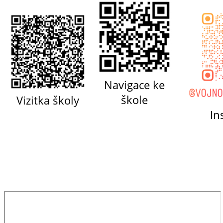
Navigace ke
škole
Vizitka školy
In