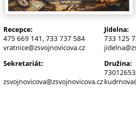
Recepce:
Jídelna:
475 669 141, 733 737 584
733 125 
vratnice@zsvojnovicova.cz
jidelna@z
Sekretariát:
Družina:
73012653
zsvojnovicova@zsvojnovicova.cz
kudrnova@