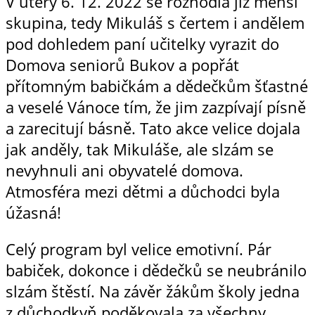
V úterý 6. 12. 2022 se rozhodla již menší
skupina, tedy Mikuláš s čertem i andělem
pod dohledem paní učitelky vyrazit do
Domova seniorů Bukov a popřát
přítomným babičkám a dědečkům šťastné
a veselé Vánoce tím, že jim zazpívají písně
a zarecitují básně. Tato akce velice dojala
jak anděly, tak Mikuláše, ale slzám se
nevyhnuli ani obyvatelé domova.
Atmosféra mezi dětmi a důchodci byla
úžasná!
Celý program byl velice emotivní. Pár
babiček, dokonce i dědečků se neubránilo
slzám štěstí. Na závěr žákům školy jedna
z důchodkyň poděkovala za všechny