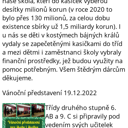
naše škola, kteří do kasiček vyberou
desítky milionů korun (v roce 2020 to
bylo přes 130 milionů, za celou dobu
existence sbírky už 1,5 miliardy korun). I
u nás se děti v kostýmech bájných králů
vydaly se zapečetěnými kasičkami do tříd
a mezi dětmi i zaměstnanci školy vybraly
finanční prostředky, jež budou využity na
pomoc potřebným. Všem štědrým dárcům
děkujeme.
Vánoční představení
19.12.2022
Třídy druhého stupně 6.
AB a 9. C si připravily pod
vedením svých učitelek