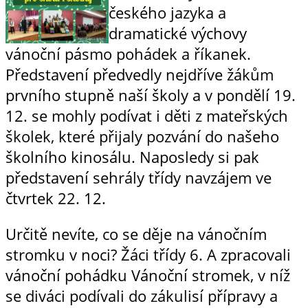
českého jazyka a
dramatické výchovy
vánoční pásmo pohádek a říkanek.
Představení předvedly nejdříve žákům
prvního stupně naší školy a v pondělí 19.
12. se mohly podívat i děti z mateřských
školek, které přijaly pozvání do našeho
školního kinosálu. Naposledy si pak
představení sehrály třídy navzájem ve
čtvrtek 22. 12.
Určitě nevíte, co se děje na vánočním
stromku v noci? Žáci třídy 6. A zpracovali
vánoční pohádku Vánoční stromek, v níž
se diváci podívali do zákulisí přípravy a