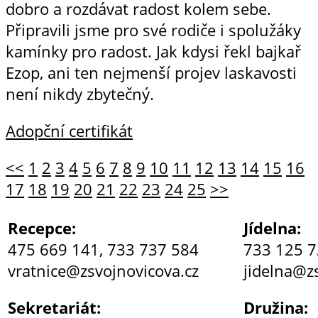
dobro a rozdávat radost kolem sebe.
Připravili jsme pro své rodiče i spolužáky
kamínky pro radost. Jak kdysi řekl bajkař
Ezop, ani ten nejmenší projev laskavosti
není nikdy zbytečný.
Adopční certifikát
<<
1
2
3
4
5
6
7
8
9
10
11
12
13
14
15
16
17
18
19
20
21
22
23
24
25
>>
Recepce:
Jídelna:
475 669 141, 733 737 584
733 125 
vratnice@zsvojnovicova.cz
jidelna@z
Sekretariát:
Družina: