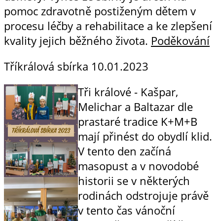
pomoc zdravotně postiženým dětem v
procesu léčby a rehabilitace a ke zlepšení
kvality jejich běžného života.
Poděkování
Tříkrálová sbírka
10.01.2023
Tři králové - Kašpar,
Melichar a Baltazar dle
prastaré tradice K+M+B
mají přinést do obydlí klid.
V tento den začíná
masopust a v novodobé
historii se v některých
rodinách odstrojuje právě
v tento čas vánoční