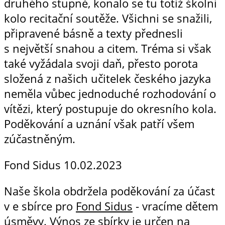
druhého stupně, konalo se tu totiž školní
kolo recitační soutěže. Všichni se snažili,
připravené básně a texty přednesli
s největší snahou a citem. Tréma si však
také vyžádala svoji daň, přesto porota
složená z našich učitelek českého jazyka
neměla vůbec jednoduché rozhodování o
vítězi, který postupuje do okresního kola.
Poděkování a uznání však patří všem
zúčastněným.
Fond Sidus
10.02.2023
Naše škola obdržela poděkování za účast
v e sbírce pro
Fond Sidus
- vracíme dětem
úsměvy. Výnos ze sbírky je určen na