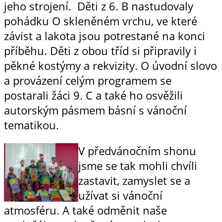
jeho strojení. Děti z 6. B nastudovaly
pohádku O skleněném vrchu, ve které
závist a lakota jsou potrestané na konci
příběhu. Děti z obou tříd si připravily i
pěkné kostýmy a rekvizity. O úvodní slovo
a provázení celým programem se
postarali žáci 9. C a také ho osvěžili
autorským pásmem básní s vánoční
tematikou.
V předvánočním shonu
jsme se tak mohli chvíli
zastavit, zamyslet se a
užívat si vánoční
atmosféru. A také odměnit naše