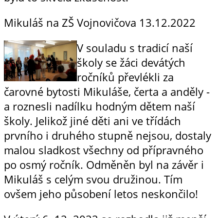
Mikuláš na ZŠ Vojnovičova
13.12.2022
V souladu s tradicí naší
školy se žáci devátých
ročníků převlékli za
čarovné bytosti Mikuláše, čerta a anděly -
a roznesli nadílku hodným dětem naší
školy. Jelikož jiné děti ani ve třídách
prvního i druhého stupně nejsou, dostaly
malou sladkost všechny od přípravného
po osmý ročník. Odměněn byl na závěr i
Mikuláš s celým svou družinou. Tím
ovšem jeho působení letos neskončilo!