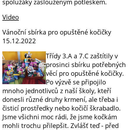
spolužáky zaslouženým potleskem.
Video
Vánoční sbírka pro opuštěné kočičky
15.12.2022
Třídy 3.A a 7.C zaštítily v
prosinci sbírku potřebných
věcí pro opuštěné kočičky.
Po výzvě se připojilo
mnoho jednotlivců z naší školy, kteří
donesli různé druhy krmení, ale třeba i
čisticí prostředky nebo kočičí škrabadlo.
Jsme všichni moc rádi, že jsme kočkám
mohli trochu přilepšit. Zvlášť teď - před