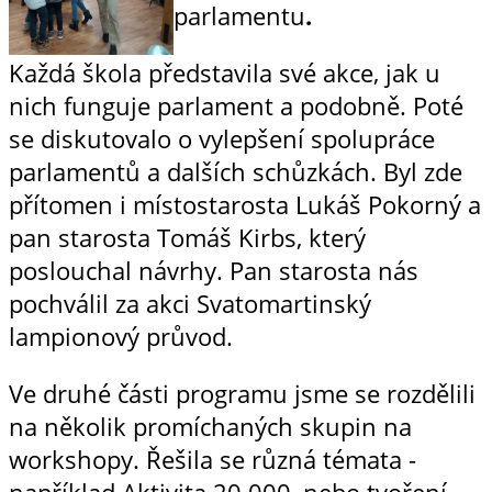
parlamentu
.
Každá škola představila své akce, jak u
nich funguje parlament a podobně. Poté
se diskutovalo o vylepšení spolupráce
parlamentů a dalších schůzkách. Byl zde
přítomen i místostarosta Lukáš Pokorný a
pan starosta Tomáš Kirbs, který
poslouchal návrhy. Pan starosta nás
pochválil za akci Svatomartinský
lampionový průvod.
Ve druhé části programu jsme se rozdělili
na několik promíchaných skupin na
workshopy. Řešila se různá témata -
například Aktivita 20 000, nebo tvoření