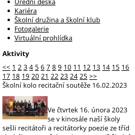
Úřední deska
Kariéra
Školní družina a školní klub
Fotogalerie
Virtuální prohlídka
Aktivity
<<
1
2
3
4
5
6
7
8
9
10
11
12
13
14
15
16
17
18
19
20
21
22
23
24
25
>>
Školní kolo recitační soutěže
16.02.2023
Ve čtvrtek 16. února 2023
se v kinosále naší školy
sešli recitátoři a recitátorky poezie ze tříd