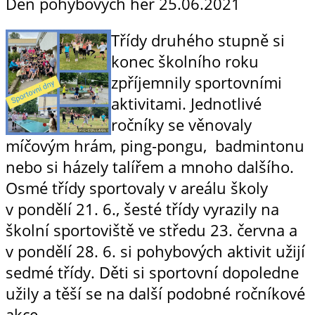
Den pohybových her
25.06.2021
Třídy druhého stupně si
konec školního roku
zpříjemnily sportovními
aktivitami. Jednotlivé
ročníky se věnovaly
míčovým hrám, ping-pongu, badmintonu
nebo si házely talířem a mnoho dalšího.
Osmé třídy sportovaly v areálu školy
v pondělí 21. 6., šesté třídy vyrazily na
školní sportoviště ve středu 23. června a
v pondělí 28. 6. si pohybových aktivit užijí
sedmé třídy. Děti si sportovní dopoledne
užily a těší se na další podobné ročníkové
akce.