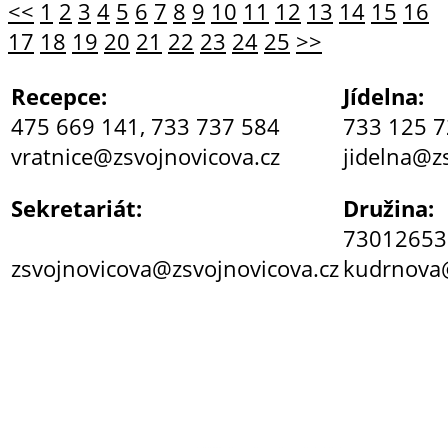
<<
1
2
3
4
5
6
7
8
9
10
11
12
13
14
15
16
17
18
19
20
21
22
23
24
25
>>
Recepce:
Jídelna:
475 669 141, 733 737 584
733 125 
vratnice@zsvojnovicova.cz
jidelna@z
Sekretariát:
Družina:
73012653
zsvojnovicova@zsvojnovicova.cz
kudrnova@