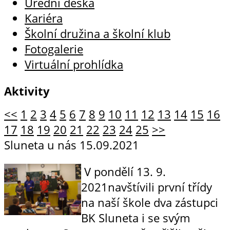
Úřední deska
Kariéra
Školní družina a školní klub
Fotogalerie
Virtuální prohlídka
Aktivity
<<
1
2
3
4
5
6
7
8
9
10
11
12
13
14
15
16
17
18
19
20
21
22
23
24
25
>>
Sluneta u nás
15.09.2021
V pondělí 13. 9.
2021navštívili první třídy
na naší škole dva zástupci
BK Sluneta i se svým