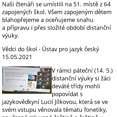
Naši čtenáři se umístili na 51. místě z 64
zapojených škol. Všem zapojeným dětem
blahopřejeme a oceňujeme snahu
a přípravu i přes složité období distanční
výuky.
Vědci do škol - Ústav pro jazyk český
15.05.2021
V rámci páteční (14. 5.)
distanční výuky si žáci
deváté třídy mohli
popovídat s
jazykovědkyní Lucií Jílkovou, která se ve
svém vstupu věnovala tématu fonetiky,