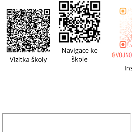
Navigace ke
škole
Vizitka školy
In