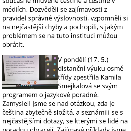
současné mluvené češtině a češtině v
médiích. Dozvěděli se zajímavosti z
pravidel správné výslovnosti, vzpomněli si
na nejčastější chyby a pochopili, s jakým
problémem se na tuto instituci můžou
obrátit.
V pondělí (17. 5.)
distanční výuku osmé
třídy zpestřila Kamila
Smejkalová se svým
programem o jazykové poradně.
Zamysleli jsme se nad otázkou, zda je
čeština zbytečně složitá, a seznámili se s
nejčastějšími dotazy, se kterými se lidé na
poradnu obracejí. Zajímavé příklady jsme