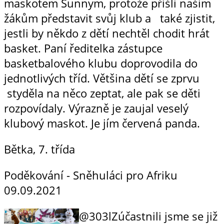
maskotem Sunnym, protože přišli našim
žákům představit svůj klub a také zjistit,
jestli by někdo z dětí nechtěl chodit hrát
basket. Paní ředitelka zástupce
basketbalového klubu doprovodila do
jednotlivých tříd. Většina dětí se zprvu
styděla na něco zeptat, ale pak se děti
rozpovídaly. Výrazně je zaujal veselý
klubový maskot. Je jím červená panda.
Bětka, 7. třída
Poděkování - Sněhuláci pro Afriku
09.09.2021
@303lZúčastnili jsme se již