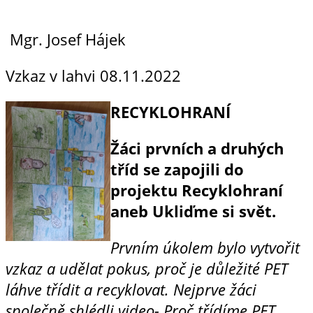
Mgr. Josef Hájek
Vzkaz v lahvi
08.11.2022
RECYKLOHRANÍ
Žáci prvních a druhých
tříd se zapojili
do
projektu Recyklohraní
aneb Ukliďme si svět.
Prvním úkolem bylo vytvořit
vzkaz a udělat pokus, proč je důležité PET
láhve třídit a recyklovat. Nejprve žáci
společně shlédli video- Proč třídíme PET