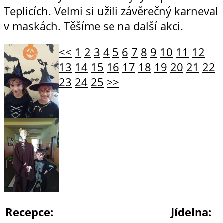
Teplicích. Velmi si užili závěrečný karneval
v maskách. Těšíme se na další akci.
<<
1
2
3
4
5
6
7
8
9
10
11
12
13
14
15
16
17
18
19
20
21
22
23
24
25
>>
Recepce:
Jídelna: