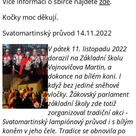
Více informací o sbírce najdete
zde
.
Kočky moc děkují.
Svatomartinský průvod
14.11.2022
V pátek 11. listopadu 2022
dorazil na Základní školu
Vojnovičova Martin, a
dokonce na bílém koni. I
když bez jediné sněhové
vločky.
Žákovský parlament
základní školy zde totiž
zorganizoval tradiční akci -
Svatomartinský lampiónový průvod i s bílým
koněm v jeho čele. Tradice se obnovila po