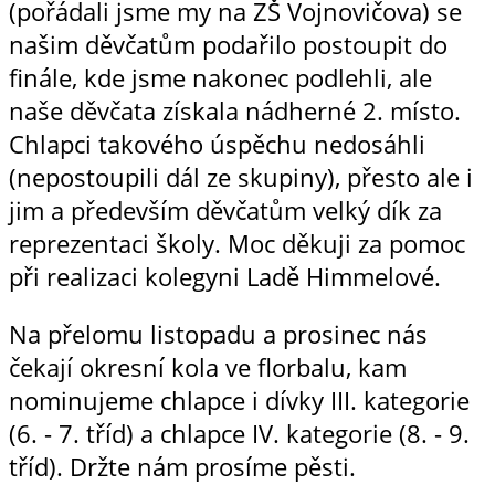
(pořádali jsme my na ZŠ Vojnovičova) se
našim děvčatům podařilo postoupit do
finále, kde jsme nakonec podlehli, ale
naše děvčata získala nádherné 2. místo.
Chlapci takového úspěchu nedosáhli
(nepostoupili dál ze skupiny), přesto ale i
jim a především děvčatům velký dík za
reprezentaci školy. Moc děkuji za pomoc
při realizaci kolegyni Ladě Himmelové.
Na přelomu listopadu a prosinec nás
čekají okresní kola ve florbalu, kam
nominujeme chlapce i dívky III. kategorie
(6. - 7. tříd) a chlapce IV. kategorie (8. - 9.
tříd). Držte nám prosíme pěsti.