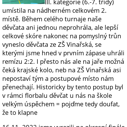
III. kategorie (6.-7. třídy)
umístila na nádherném celkovém 2.
místě. Během celého turnaje naše
děvčata ani jednou neprohrála, ale lepší
celkové skóre nakonec na pomyslný trůn
vyneslo děvčata ze ZŠ Vinařská, se
kterými jsme hned v prvním zápase uhráli
remízu 2:2. I přesto nás ale na jaře možná
čeká krajské kolo, neb na ZŠ Vinařská asi
nepostaví tým a postupové místo nám
přenechají. Historicky by tento postup byl
v rámci florbalu děvčat u nás na škole
velkým úspěchem = pojďme tedy doufat,
že to klapne
16.11. 2022 jsme vyrazili na okresní finále