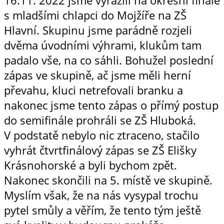
s mladšími chlapci do Mojžíře na ZŠ
Hlavní. Skupinu jsme parádně rozjeli
dvěma úvodními výhrami, klukům tam
padalo vše, na co sáhli. Bohužel poslední
zápas ve skupině, ač jsme měli herní
převahu, kluci netrefovali branku a
nakonec jsme tento zápas o přímý postup
do semifinále prohráli se ZŠ Hluboká.
V podstatě nebylo nic ztraceno, stačilo
vyhrát čtvrtfinálový zápas se ZŠ Elišky
Krásnohorské a byli bychom zpět.
Nakonec skončili na 5. místě ve skupině.
Myslím však, že na nás vysypal trochu
pytel smůly a věřím, že tento tým ještě