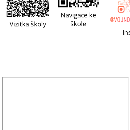
Navigace ke
škole
Vizitka školy
In