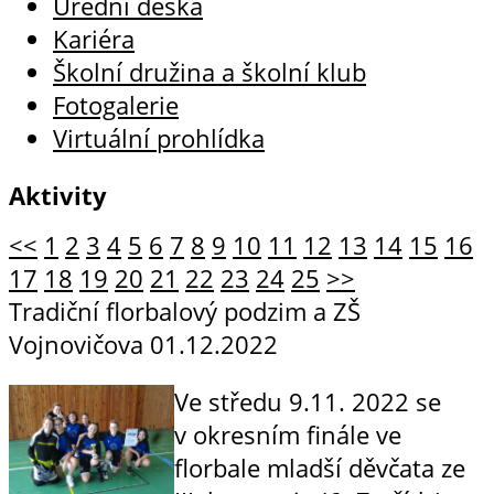
Úřední deska
Kariéra
Školní družina a školní klub
Fotogalerie
Virtuální prohlídka
Aktivity
<<
1
2
3
4
5
6
7
8
9
10
11
12
13
14
15
16
17
18
19
20
21
22
23
24
25
>>
Tradiční florbalový podzim a ZŠ
Vojnovičova
01.12.2022
Ve středu 9.11. 2022 se
v okresním finále ve
florbale mladší děvčata ze