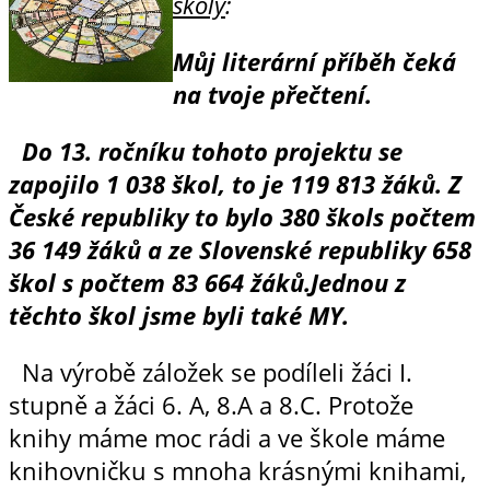
školy
:
Můj literární příběh čeká
na tvoje přečtení.
Do 13. ročníku tohoto projektu se
zapojilo 1 038 škol, to je 119 813 žáků. Z
České republiky to bylo 380 škols počtem
36 149 žáků a ze Slovenské republiky 658
škol s počtem 83 664 žáků.
Jednou z
těchto škol jsme byli také MY.
Na výrobě záložek se podíleli žáci I.
stupně a žáci 6. A, 8.A a 8.C. Protože
knihy máme moc rádi a ve škole máme
knihovničku s mnoha krásnými knihami,