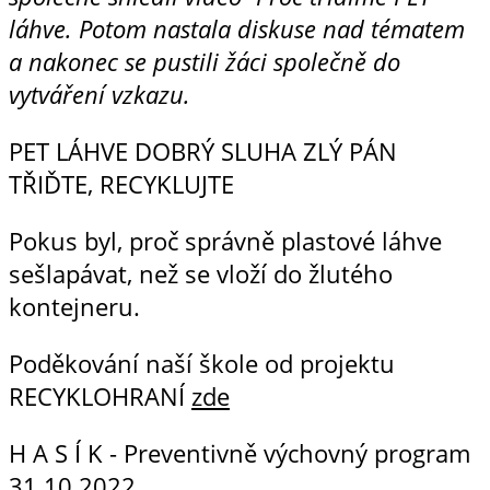
láhve. Potom nastala diskuse nad tématem
a nakonec se pustili žáci společně do
vytváření vzkazu.
PET LÁHVE DOBRÝ SLUHA ZLÝ PÁN
TŘIĎTE, RECYKLUJTE
Pokus byl, proč správně plastové láhve
sešlapávat, než se vloží do žlutého
kontejneru.
Poděkování naší škole od projektu
RECYKLOHRANÍ
zde
H A S Í K - Preventivně výchovný program
31.10.2022