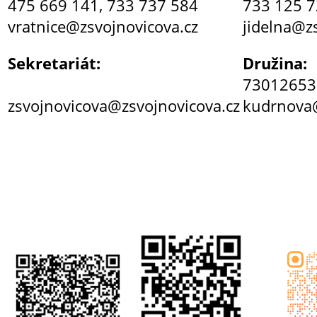
475 669 141, 733 737 584
733 125 
vratnice@zsvojnovicova.cz
jidelna@z
Sekretariát:
Družina:
73012653
zsvojnovicova@zsvojnovicova.cz
kudrnova@