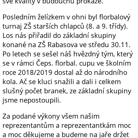
své kvality v budoucnu prokáže.
Posledním želízkem v ohni byl florbalový
turnaj ZŠ starších chlapců (8. a 9. třídy).
Los nás přiřadil do základní skupiny
konané na ZŠ Rabasova ve středu 30.11.
Po letech se sešel náš hvězdný tým, který
se v rámci Čeps. florbal. cupu ve školním
roce 2018/2019 dostal až do národního
kola. Ač se kluci snažili a dali i celkem
slušný počet branek, ze základní skupiny
jsme nepostoupili.
Za podané výkony všem našim
reprezentantům a reprezentantkám moc
a moc děkujeme a budeme na jaře držet