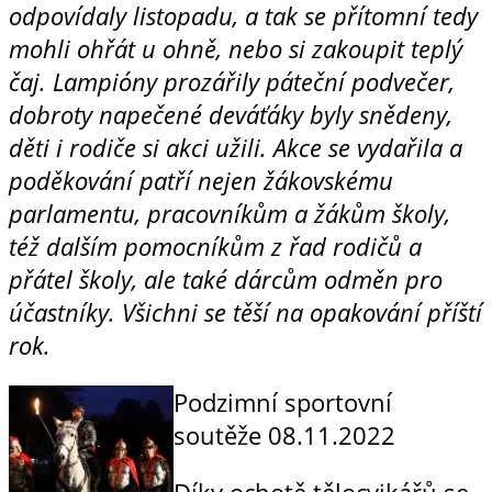
odpovídaly listopadu, a tak se přítomní tedy
mohli ohřát u ohně, nebo si zakoupit teplý
čaj. Lampióny prozářily páteční podvečer,
dobroty napečené deváťáky byly snědeny,
děti i rodiče si akci užili. Akce se vydařila a
poděkování patří nejen žákovskému
parlamentu, pracovníkům a žákům školy,
též dalším pomocníkům z řad rodičů a
přátel školy, ale také dárcům odměn pro
účastníky. Všichni se těší na opako
vání příští
rok.
Podzimní sportovní
soutěže
08.11.2022
Díky ochotě tělocvikářů se