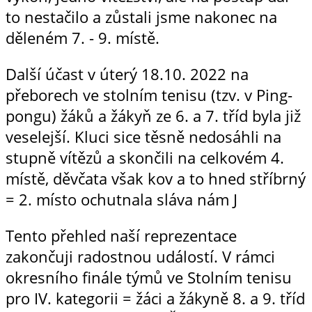
to nestačilo a zůstali jsme nakonec na
děleném 7. - 9. místě.
Další účast v úterý 18.10. 2022 na
přeborech ve stolním tenisu (tzv. v Ping-
pongu) žáků a žákyň ze 6. a 7. tříd byla již
veselejší. Kluci sice těsně nedosáhli na
stupně vítězů a skončili na celkovém 4.
místě, děvčata však kov a to hned stříbrný
= 2. místo ochutnala sláva nám J
Tento přehled naší reprezentace
zakončuji radostnou událostí. V rámci
okresního finále týmů ve Stolním tenisu
pro IV. kategorii = žáci a žákyně 8. a 9. tříd