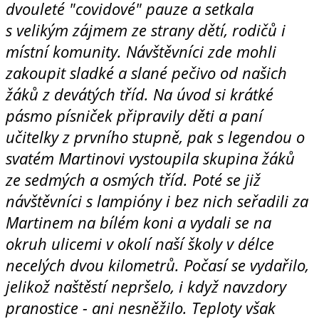
dvouleté "covidové" pauze a setkala
s velikým zájmem ze strany dětí, rodičů i
místní komunity. Návštěvníci zde mohli
zakoupit sladké a slané pečivo od našich
žáků z devátých tříd. Na úvod si krátké
pásmo písniček připravily děti
a paní
učitelky z prvního stupně, pak s legendou o
svatém Martinovi vystoupila skupina žáků
ze sedmých a osmých tříd. Poté se již
návštěvníci s lampióny i bez nich seřadili za
Martinem na bílém koni a vydali se na
okruh ulicemi v okolí naší školy v délce
necelých dvou kilometrů.
Počasí se vydařilo,
jelikož naštěstí nepršelo, i když navzdory
pranostice - ani nesněžilo. Teploty však