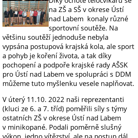
na ZŠ a SŠ v okrese Ústí
nad Labem konaly různé
sportovní soutěže. Na
většinu soutěží jednoduše nebyla
vypsána postupová krajská kola, ale sport
a pohyb je koření života, a tak díky
pochopení a podpoře krajské rady AŠSK
pro Ústí nad Labem ve spolupráci s DDM
můžeme tuto myšlenku vesele naplňovat.
V úterý 11.10. 2022 naši reprezentanti
(kluci ze 6. a 7. tříd) poměřili síly s týmy
ostatních ZŠ v okrese Ústí nad Labem
v minikopané. Podali poměrně slušný
výkon, jedno vítězství, ale na postup dál