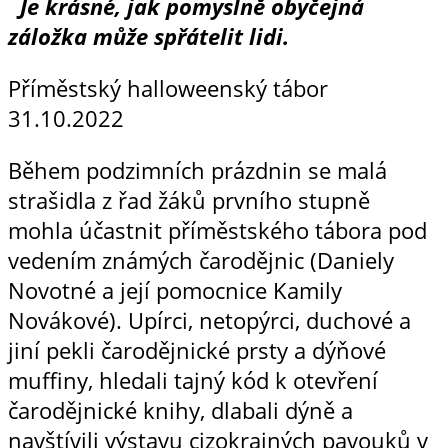
Je krásné, jak pomyslně obyčejná
záložka může spřátelit lidi.
Příměstský halloweenský tábor
31.10.2022
Během podzimních prázdnin se malá
strašidla z řad žáků prvního stupně
mohla účastnit příměstského tábora pod
vedením známých čarodějnic (Daniely
Novotné a její pomocnice Kamily
Novákové). Upírci, netopýrci, duchové a
jiní pekli čarodějnické prsty a dýňové
muffiny, hledali tajný kód k otevření
čarodějnické knihy, dlabali dýně a
navštívili výstavu cizokrajných pavouků v