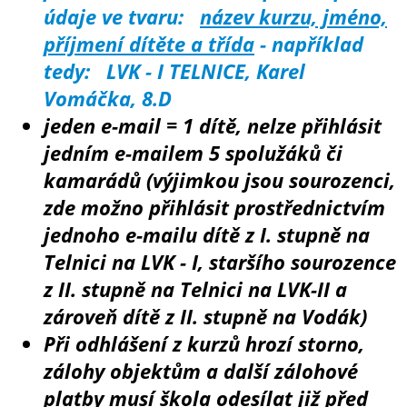
údaje ve tvaru:
název kurzu, jméno,
příjmení dítěte a třída
- například
tedy: LVK - I TELNICE, Karel
Vomáčka, 8.D
jeden e-mail = 1 dítě, nelze přihlásit
jedním e-mailem 5 spolužáků či
kamarádů (výjimkou jsou sourozenci,
zde možno přihlásit prostřednictvím
jednoho e-mailu dítě z I. stupně na
Telnici na LVK - I, staršího sourozence
z II. stupně na Telnici na LVK-II a
zároveň dítě z II. stupně na Vodák)
Při odhlášení z kurzů hrozí storno,
zálohy objektům a další zálohové
platby musí škola odesílat již před