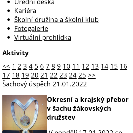
Úřední deska
Kariéra
Školní družina a školní klub
Fotogalerie
Virtuální prohlídka
Aktivity
<<
1
2
3
4
5
6
7
8
9
10
11
12
13
14
15
16
17
18
19
20
21
22
23
24
25
>>
Šachový úspěch
21.01.2022
Okresní a krajský přebor
v šachu žákovských
družstev
V pondělí 17.01.2022 se