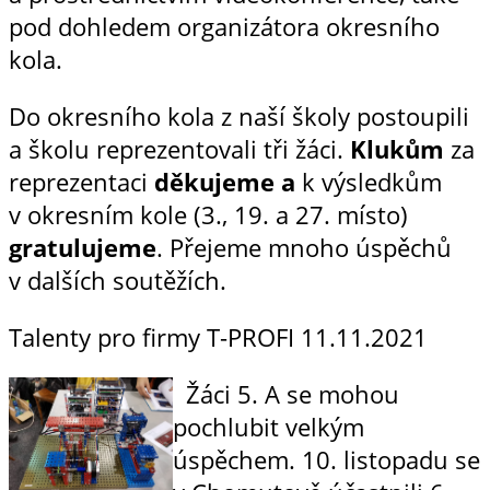
pod dohledem organizátora okresního
kola.
Do okresního kola z naší školy postoupili
a školu reprezentovali tři žáci.
Klukům
za
reprezentaci
děkujeme a
k výsledkům
v okresním kole (3., 19. a 27. místo)
gratulujeme
. Přejeme mnoho úspěchů
v dalších soutěžích.
Talenty pro firmy T-PROFI
11.11.2021
Žáci 5. A se mohou
pochlubit velkým
úspěchem. 10. listopadu se