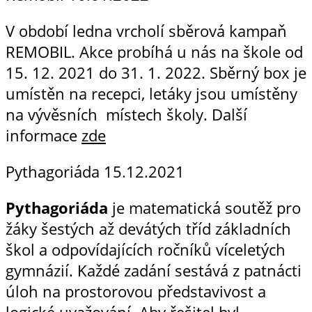
V období ledna vrcholí sběrová kampaň
REMOBIL. Akce probíhá u nás na škole od
15. 12. 2021 do 31. 1. 2022. Sběrný box je
umístěn na recepci, letáky jsou umístěny
na vývěsních místech školy. Další
informace
zde
Pythagoriáda
15.12.2021
Pythagoriáda
je matematická soutěž pro
žáky šestých až devátých tříd základních
škol a odpovídajících ročníků víceletých
gymnázií. Každé zadání sestává z patnácti
úloh na prostorovou představivost a
logické uvažování. Aby řešitel byl