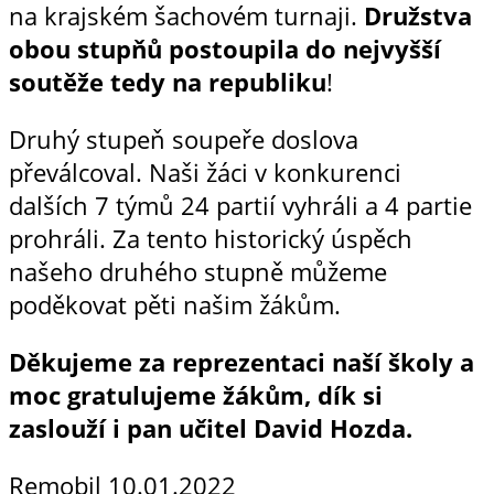
na krajském šachovém turnaji.
Družstva
obou stupňů postoupila do
nejvyšší
soutěže tedy na republiku
!
Druhý stupeň soupeře doslova
převálcoval. Naši žáci v konkurenci
dalších 7 týmů 24 partií vyhráli a 4 partie
prohráli. Za tento historický úspěch
našeho druhého stupně můžeme
poděkovat pěti našim žákům.
Děkujeme za reprezentaci naší školy a
moc gratulujeme žákům, dík si
zaslouží i pan učitel David Hozda.
Remobil
10.01.2022