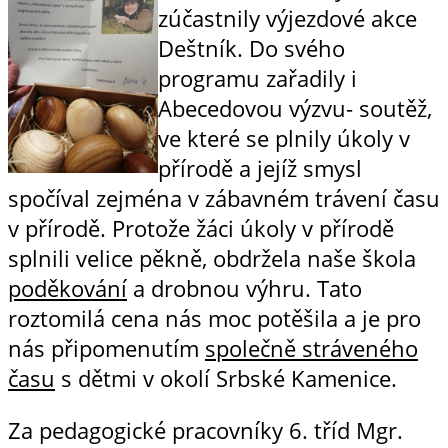
zúčastnily výjezdové akce
Deštník. Do svého
programu zařadily i
Abecedovou výzvu- soutěž,
ve které se plnily úkoly v
přírodě a jejíž smysl
spočíval zejména v zábavném trávení času
v přírodě. Protože žáci úkoly v přírodě
splnili velice pěkně, obdržela naše škola
poděkování
a drobnou výhru. Tato
roztomilá cena nás moc potěšila a je pro
nás připomenutím
společně stráveného
času
s dětmi v okolí Srbské Kamenice.
Za pedagogické pracovníky 6. tříd Mgr.