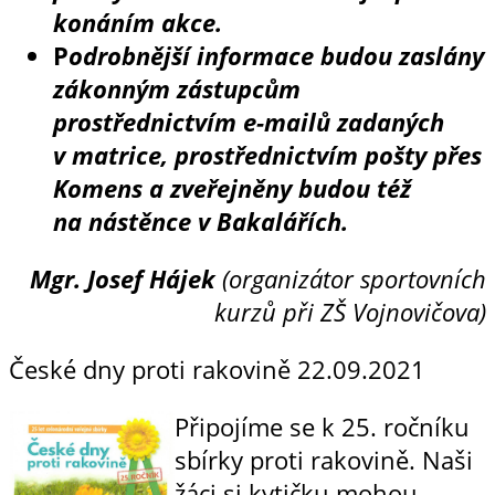
konáním akce.
P
odrobnější informace budou zaslány
zákonným zástupcům
prostřednictvím e-mailů zadaných
v matrice, prostřednictvím pošty přes
Komens a zveřejněny budou též
na nástěnce v Bakalářích.
Mgr. Josef Hájek
(organizátor sportovních
kurzů při ZŠ Vojnovičova)
České dny proti rakovině
22.09.2021
Připojíme se k 25. ročníku
sbírky proti rakovině. Naši
žáci si kytičku mohou