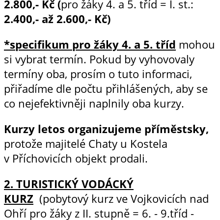
2.800,- Kč (
pro žáky 4. a 5. tříd = I. st.:
2.400,- až 2.600,- Kč)
*specifikum pro žáky 4. a 5. tříd
mohou
si vybrat termín. Pokud by vyhovovaly
termíny oba, prosím o tuto informaci,
přiřadíme dle počtu přihlášených, aby se
co nejefektivněji naplnily oba kurzy.
Kurzy letos organizujeme příměstsky,
protože majitelé Chaty u Kostela
v Příchovicích objekt prodali.
2. TURISTICKÝ VODÁCKÝ
KURZ
(pobytový kurz ve Vojkovicích nad
Ohří pro žáky z II. stupně = 6. - 9.tříd -