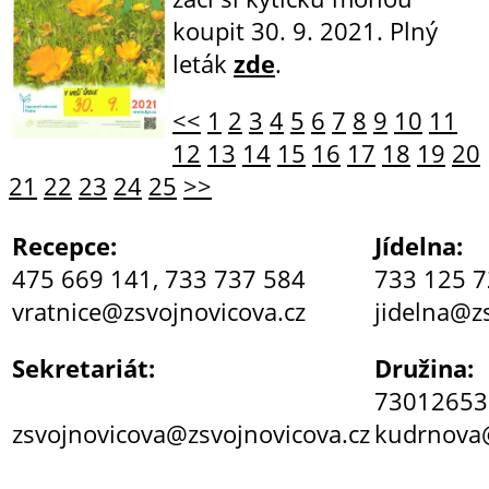
koupit 30. 9. 2021. Plný
leták
zde
.
<<
1
2
3
4
5
6
7
8
9
10
11
12
13
14
15
16
17
18
19
20
21
22
23
24
25
>>
Recepce:
Jídelna:
475 669 141, 733 737 584
733 125 
vratnice@zsvojnovicova.cz
jidelna@z
Sekretariát:
Družina:
73012653
zsvojnovicova@zsvojnovicova.cz
kudrnova@