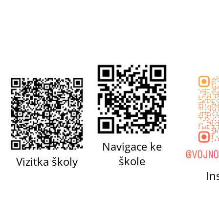
Navigace ke
škole
Vizitka školy
In