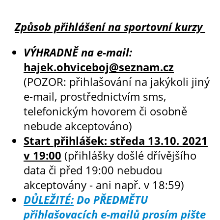
Způsob přihlášení na sportovní kurzy
VÝHRADNĚ na e-mail:
hajek.ohviceboj@seznam.cz
(POZOR: přihlašování na jakýkoli jiný
e-mail, prostřednictvím sms,
telefonickým hovorem či osobně
nebude akceptováno)
Start přihlášek: středa 13.10. 2021
v 19:00
(přihlášky došlé dřívějšího
data či před 19:00 nebudou
akceptovány - ani např. v 18:59)
DŮLEŽITÉ:
Do PŘEDMĚTU
přihlašovacích e-mailů prosím pište