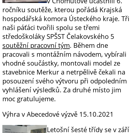
v Chomutově účastnili 6.
ročníku soutěže, kterou pořádá Krajská
hospodářská komora Ústeckého kraje. Tři
naši páťáci tvořili spolu se třemi
středoškoláky SPŠST Čelakovského 5
soutěžní pracovní tým
. Během dne
pracovali s montážním návodem, vybírali
vhodné součástky, montovali model ze
stavebnice Merkur a netrpělivě čekali na
posouzení svého výtvoru při odpoledním
vyhlášení výsledků. Za druhé místo jim
moc gratulujeme.
Výhra v Abecedové výzvě
15.10.2021
Letošní šesté třídy se v září